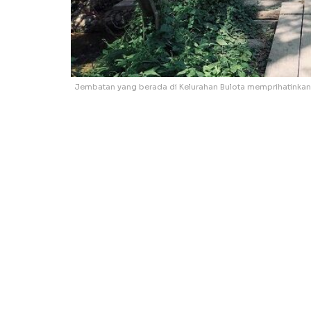
Jembatan yang berada di Kelurahan Bulota memprihatinkan