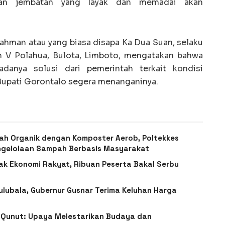
nan jembatan yang layak dan memadai akan
hman atau yang biasa disapa Ka Dua Suan, selaku
n V Polahua, Bulota, Limboto, mengatakan bahwa
adanya solusi dari pemerintah terkait kondisi
 Bupati Gorontalo segera menanganinya.
pah Organik dengan Komposter Aerob, Poltekkes
ngelolaan Sampah Berbasis Masyarakat
ak Ekonomi Rakyat, Ribuan Peserta Bakal Serbu
Pulubala, Gubernur Gusnar Terima Keluhan Harga
 Qunut: Upaya Melestarikan Budaya dan