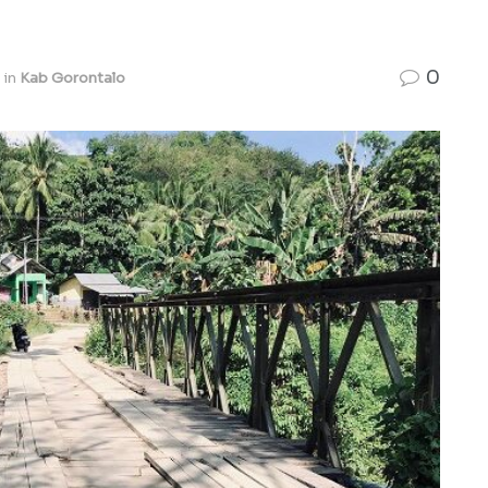
0
in
Kab Gorontalo