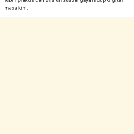
lebih praktis dan efisien sesuai gaya hidup digital
masa kini.