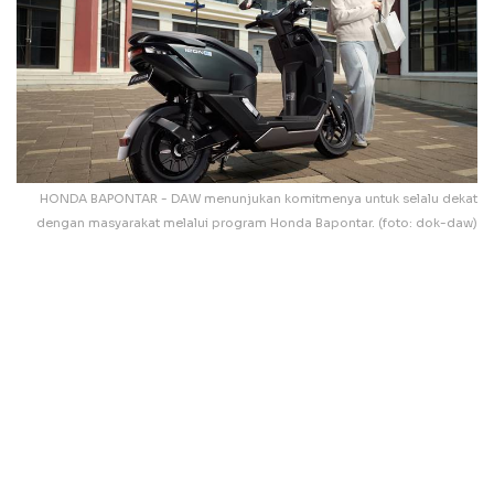
HONDA BAPONTAR - DAW menunjukan komitmenya untuk selalu dekat
dengan masyarakat melalui program Honda Bapontar. (foto: dok-daw)