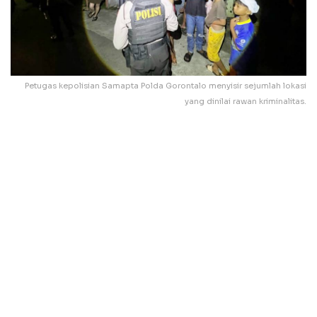
Petugas kepolisian Samapta Polda Gorontalo menyisir sejumlah lokasi
yang dinilai rawan kriminalitas.