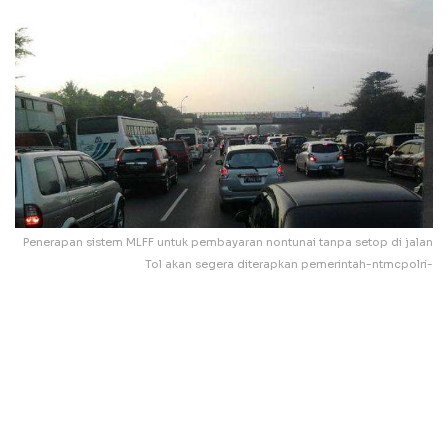
Penerapan sistem MLFF untuk pembayaran nontunai tanpa setop di jalan
Tol akan segera diterapkan pemerintah-ntmcpolri-