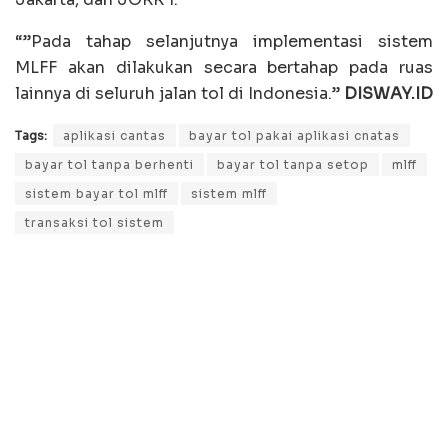
“”Pada tahap selanjutnya implementasi sistem
MLFF akan dilakukan secara bertahap pada ruas
lainnya di seluruh jalan tol di Indonesia.”
DISWAY.ID
Tags:
aplikasi cantas
bayar tol pakai aplikasi cnatas
bayar tol tanpa berhenti
bayar tol tanpa setop
mlff
sistem bayar tol mlff
sistem mlff
transaksi tol sistem