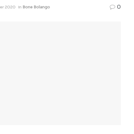
0
er 2020
in
Bone Bolango