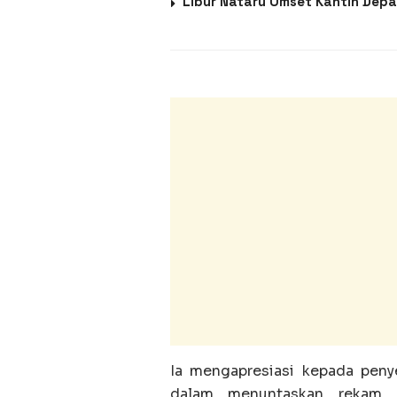
Libur Nataru Omset Kantin Dep
Ia mengapresiasi kepada peny
dalam menuntaskan rekam K