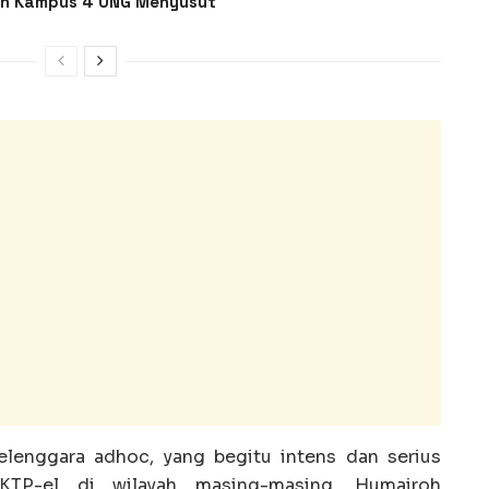
an Kampus 4 UNG Menyusut
elenggara adhoc, yang begitu intens dan serius
TP-el di wilayah masing-masing. Humairoh