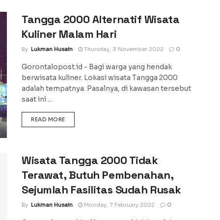
Tangga 2000 Alternatif Wisata
Kuliner Malam Hari
By
Lukman Husain
Thursday, 3 November 2022
0
Gorontalopost.id - Bagi warga yang hendak
berwisata kuliner. Lokasi wisata Tangga 2000
adalah tempatnya. Pasalnya, di kawasan tersebut
saat ini ...
DETAILS
READ MORE
Wisata Tangga 2000 Tidak
Terawat, Butuh Pembenahan,
Sejumlah Fasilitas Sudah Rusak
By
Lukman Husain
Monday, 7 February 2022
0