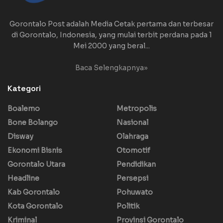
Gorontalo Post adalah Media Cetak pertama dan terbesar
di Gorontalo, Indonesia, yang mulai terbit perdana pada 1
Mei 2000 yang beral...
Baca Selengkapnya»
Kategori
Boalemo
Metropolis
Bone Bolango
Nasional
Disway
Olahraga
Ekonomi Bisnis
Otomotif
Gorontalo Utara
Pendidikan
Headline
Persepsi
Kab Gorontalo
Pohuwato
Kota Gorontalo
Politik
Kriminal
Provinsi Gorontalo