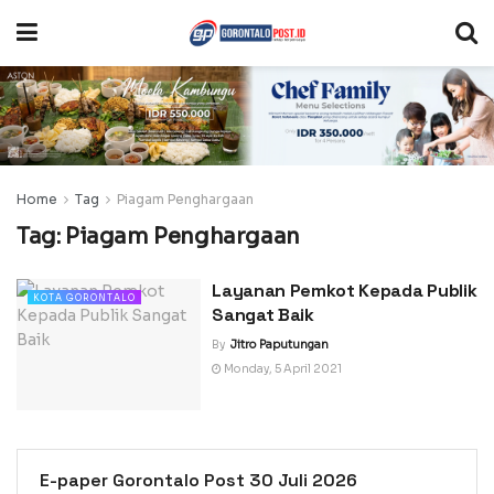
Home
Tag
Piagam Penghargaan
Tag:
Piagam Penghargaan
Layanan Pemkot Kepada Publik
KOTA GORONTALO
Sangat Baik
By
Jitro Paputungan
Monday, 5 April 2021
E-paper Gorontalo Post 30 Juli 2026