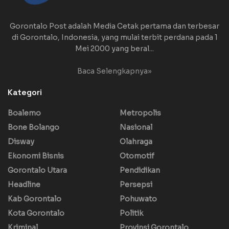
Gorontalo Post adalah Media Cetak pertama dan terbesar
di Gorontalo, Indonesia, yang mulai terbit perdana pada 1
Mei 2000 yang beral...
Baca Selengkapnya»
Kategori
Boalemo
Metropolis
Bone Bolango
Nasional
Disway
Olahraga
Ekonomi Bisnis
Otomotif
Gorontalo Utara
Pendidikan
Headline
Persepsi
Kab Gorontalo
Pohuwato
Kota Gorontalo
Politik
Kriminal
Provinsi Gorontalo