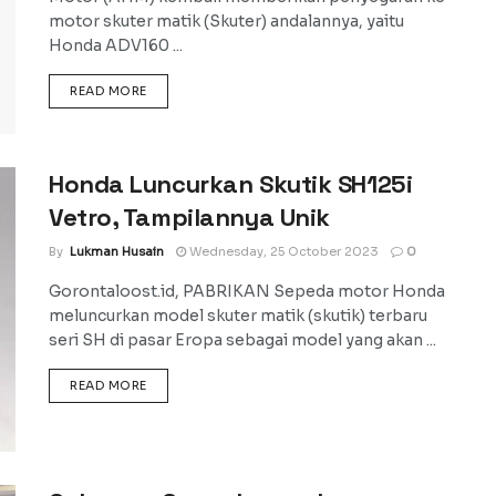
motor skuter matik (Skuter) andalannya, yaitu
Honda ADV160 ...
DETAILS
READ MORE
Honda Luncurkan Skutik SH125i
Vetro, Tampilannya Unik
By
Lukman Husain
Wednesday, 25 October 2023
0
Gorontaloost.id, PABRIKAN Sepeda motor Honda
meluncurkan model skuter matik (skutik) terbaru
seri SH di pasar Eropa sebagai model yang akan ...
DETAILS
READ MORE