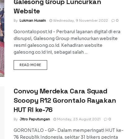
Galesong Group Luncurkan
Website
By
Lukman Husain
Wednesday, 9 November 2022
0
Gorontalopost.id - Perbarui layanan digital di era
disrupsi, Galesong Group meluncurkan website
resmi galesong.co.id. Kehadiran website
galesong.co.id ini, sebagai salah ...
DETAILS
READ MORE
Convoy Merdeka Cara Squad
Scoopy R12 Gorontalo Rayakan
HUT RI ke-76
By
Jitro Paputungan
Monday, 23 August 2021
0
GORONTALO - GP- Dalam memperingati HUT ke-
76 Republik Indonesia, sekitar 31 bikers pecinta