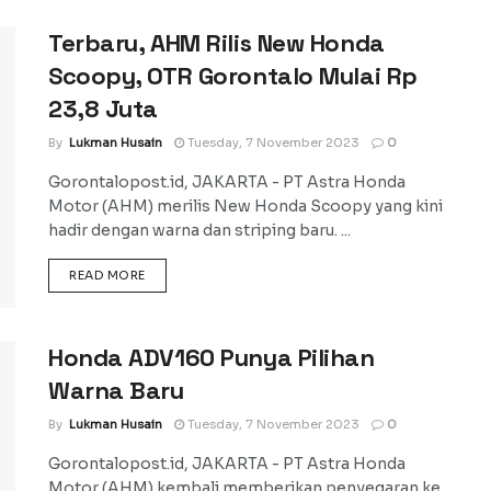
Terbaru, AHM Rilis New Honda
Scoopy, OTR Gorontalo Mulai Rp
23,8 Juta
By
Lukman Husain
Tuesday, 7 November 2023
0
Gorontalopost.id, JAKARTA - PT Astra Honda
Motor (AHM) merilis New Honda Scoopy yang kini
hadir dengan warna dan striping baru. ...
DETAILS
READ MORE
Honda ADV160 Punya Pilihan
Warna Baru
By
Lukman Husain
Tuesday, 7 November 2023
0
Gorontalopost.id, JAKARTA - PT Astra Honda
Motor (AHM) kembali memberikan penyegaran ke