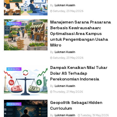
By
Lukman Husain
Saturday, 23 May 2026
Manajemen Sarana Prasarana
PERSEPSI
Berbasis Kewirausahaan:
Optimalisasi Area Kampus
untuk Pengembangan Usaha
Mikro
By
Lukman Husain
Saturday, 23 May 2026
Dampak Kenaikan Nilai Tukar
PERSEPSI
Dolar AS Terhadap
Perekonomian Indonesia
By
Lukman Husain
Thursday, 21 May 2026
Geopolitik Sebagai Hidden
PERSEPSI
Curriculum
By
Lukman Husain
Tuesday, 19 May 2026