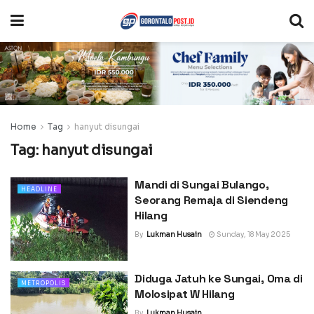
Home
Tag
hanyut disungai
Tag:
hanyut disungai
Mandi di Sungai Bulango,
HEADLINE
Seorang Remaja di Siendeng
Hilang
By
Lukman Husain
Sunday, 18 May 2025
Diduga Jatuh ke Sungai, Oma di
METROPOLIS
Molosipat W Hilang
By
Lukman Husain