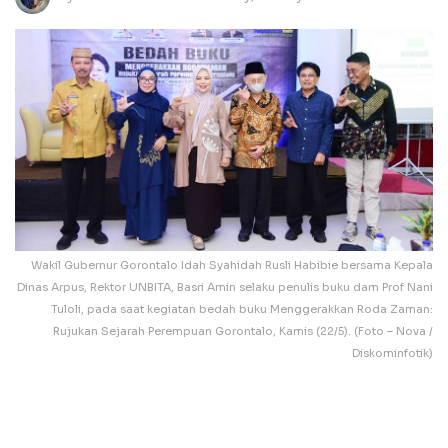
Wakil Gubernur Gorontalo Idah Syahidah Rusli Habibie bersama Kepala
Dinas Arpus, Rektor UNBITA, Basri Amin selaku penulis buku dam Prof Nani
Tuloli, pada saat kegiatan bedah buku Menggerakkan Roda Zaman:
Rujukan Sejarah Perempuan Gorontalo, Kamis (22/5). (Foto – Nova /
Diskominfotik)