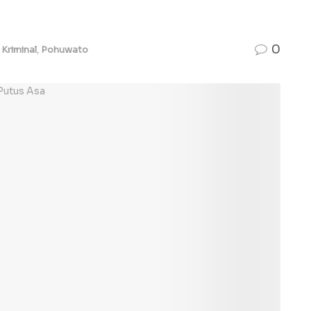
0
Kriminal
,
Pohuwato