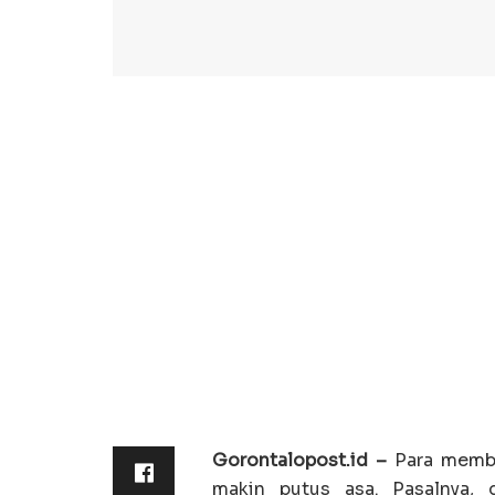
Gorontalopost.id –
Para membe
makin putus asa. Pasalnya, 