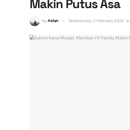
Makin Putus Asa
by
Aslan
Wednesday, 2 February 2022
in