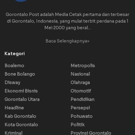
Gorontalo Post adalah Media Cetak pertama dan terbesar
di Gorontalo, Indonesia, yang mulai terbit perdana pada 1
Mei 2000 yang beral...
Baca Selengkapnya»
Kategori
Boalemo
Metropolis
Bone Bolango
Nasional
Disway
Olahraga
Ekonomi Bisnis
Otomotif
Gorontalo Utara
Pendidikan
Headline
Persepsi
Kab Gorontalo
Pohuwato
Kota Gorontalo
Politik
Kriminal
Provinsi Gorontalo