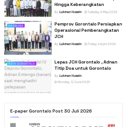
Hingga Keberangkatan
By
Lukman Husain
Tuesday, 6 May 2025
Pemprov Gorontalo Persiapkan
HEADLINE
Operasional Pemberangkatan
JCH
By
Lukman Husain
Friday, 5 April 2024
Lepas JCH Gorontalo , Adnan
KOTA GORONTALO
Titip Doa untuk Gorontalo
By
Lukman Husain
Monday, 12 June 2023
E-paper Gorontalo Post 30 Juli 2026