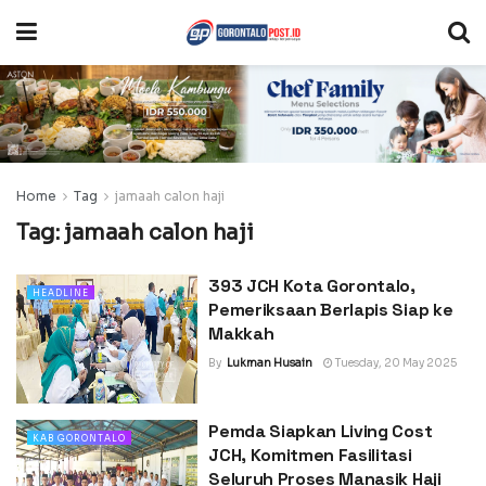
Home
Tag
jamaah calon haji
Tag:
jamaah calon haji
393 JCH Kota Gorontalo,
HEADLINE
Pemeriksaan Berlapis Siap ke
Makkah
By
Lukman Husain
Tuesday, 20 May 2025
Pemda Siapkan Living Cost
KAB GORONTALO
JCH, Komitmen Fasilitasi
Seluruh Proses Manasik Haji