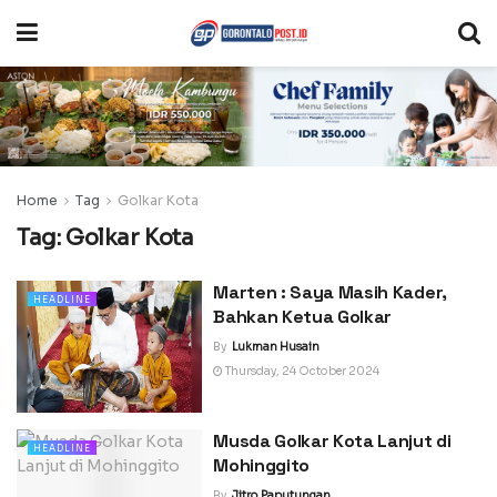
Home
Tag
Golkar Kota
Tag:
Golkar Kota
Marten : Saya Masih Kader,
HEADLINE
Bahkan Ketua Golkar
By
Lukman Husain
Thursday, 24 October 2024
Musda Golkar Kota Lanjut di
HEADLINE
Mohinggito
By
Jitro Paputungan