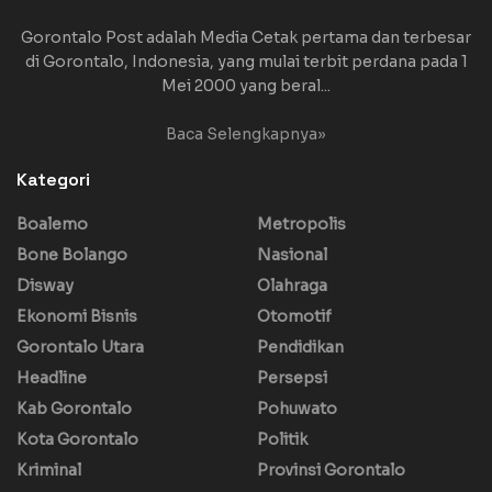
Gorontalo Post adalah Media Cetak pertama dan terbesar
di Gorontalo, Indonesia, yang mulai terbit perdana pada 1
Mei 2000 yang beral...
Baca Selengkapnya»
Kategori
Boalemo
Metropolis
Bone Bolango
Nasional
Disway
Olahraga
Ekonomi Bisnis
Otomotif
Gorontalo Utara
Pendidikan
Headline
Persepsi
Kab Gorontalo
Pohuwato
Kota Gorontalo
Politik
Kriminal
Provinsi Gorontalo