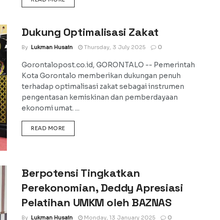
Dukung Optimalisasi Zakat
By
Lukman Husain
Thursday, 3 July 2025
0
Gorontalopost.co.id, GORONTALO -- Pemerintah
Kota Gorontalo memberikan dukungan penuh
terhadap optimalisasi zakat sebagai instrumen
pengentasan kemiskinan dan pemberdayaan
ekonomi umat. ...
DETAILS
READ MORE
Berpotensi Tingkatkan
Perekonomian, Deddy Apresiasi
Pelatihan UMKM oleh BAZNAS
By
Lukman Husain
Monday, 13 January 2025
0