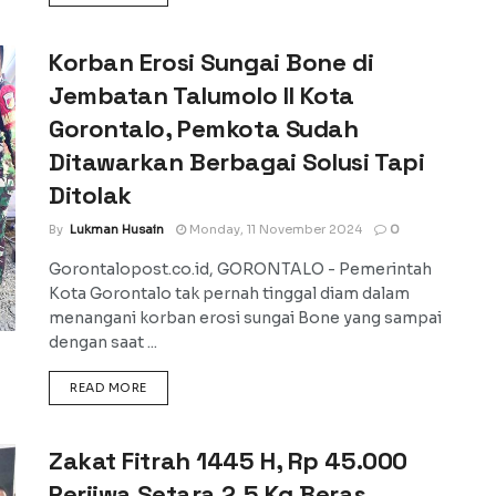
Korban Erosi Sungai Bone di
Jembatan Talumolo II Kota
Gorontalo, Pemkota Sudah
Ditawarkan Berbagai Solusi Tapi
Ditolak
By
Lukman Husain
Monday, 11 November 2024
0
Gorontalopost.co.id, GORONTALO - Pemerintah
Kota Gorontalo tak pernah tinggal diam dalam
menangani korban erosi sungai Bone yang sampai
dengan saat ...
DETAILS
READ MORE
Zakat Fitrah 1445 H, Rp 45.000
Perjiwa Setara 2,5 Kg Beras