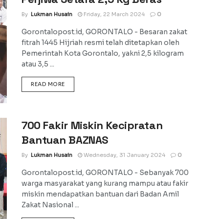
By
Lukman Husain
Friday, 22 March 2024
0
Gorontalopost.id, GORONTALO - Besaran zakat
fitrah 1445 Hijriah resmi telah ditetapkan oleh
Pemerintah Kota Gorontalo, yakni 2,5 kilogram
atau 3,5 ...
DETAILS
READ MORE
700 Fakir Miskin Kecipratan
Bantuan BAZNAS
By
Lukman Husain
Wednesday, 31 January 2024
0
Gorontalopost.id, GORONTALO - Sebanyak 700
warga masyarakat yang kurang mampu atau fakir
miskin mendapatkan bantuan dari Badan Amil
Zakat Nasional ...