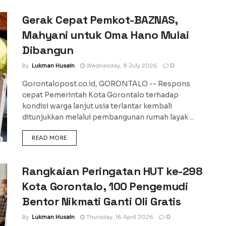
Gerak Cepat Pemkot-BAZNAS,
Mahyani untuk Oma Hano Mulai
Dibangun
By
Lukman Husain
Wednesday, 8 July 2026
0
Gorontalopost.co.id, GORONTALO -- Respons
cepat Pemerintah Kota Gorontalo terhadap
kondisi warga lanjut usia terlantar kembali
ditunjukkan melalui pembangunan rumah layak ...
DETAILS
READ MORE
Rangkaian Peringatan HUT ke-298
Kota Gorontalo, 100 Pengemudi
Bentor Nikmati Ganti Oli Gratis
By
Lukman Husain
Thursday, 16 April 2026
0