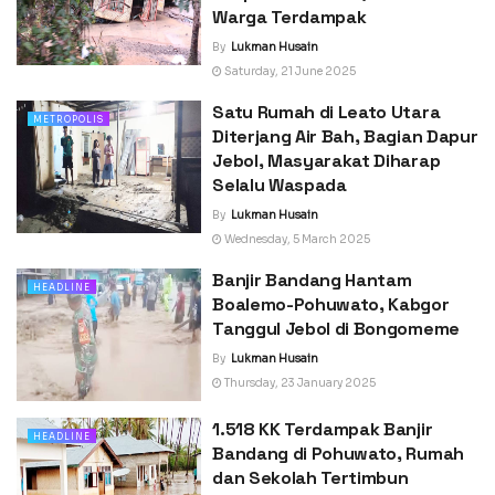
Warga Terdampak
By
Lukman Husain
Saturday, 21 June 2025
Satu Rumah di Leato Utara
METROPOLIS
Diterjang Air Bah, Bagian Dapur
Jebol, Masyarakat Diharap
Selalu Waspada
By
Lukman Husain
Wednesday, 5 March 2025
Banjir Bandang Hantam
HEADLINE
Boalemo-Pohuwato, Kabgor
Tanggul Jebol di Bongomeme
By
Lukman Husain
Thursday, 23 January 2025
1.518 KK Terdampak Banjir
HEADLINE
Bandang di Pohuwato, Rumah
dan Sekolah Tertimbun