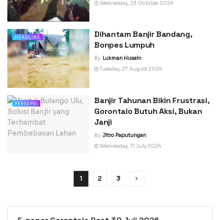
Wednesday, 23 October 2024
Dihantam Banjir Bandang,
HEADLINE
Bonpes Lumpuh
By
Lukman Husain
Tuesday, 27 August 2024
Banjir Tahunan Bikin Frustrasi,
PERSEPSI
Gorontalo Butuh Aksi, Bukan
Janji
By
Jitro Paputungan
Wednesday, 17 July 2024
1
2
3