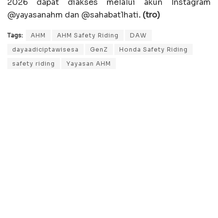
2026 dapat diakses melalui akun Instagram
@yayasanahm dan @sahabat1hati
. (tro)
Tags:
AHM
AHM Safety Riding
DAW
dayaadiciptawisesa
GenZ
Honda Safety Riding
safety riding
Yayasan AHM