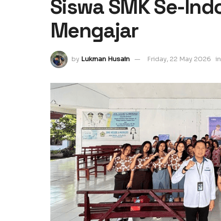
Siswa SMK Se-Ind
Mengajar
by
Lukman Husain
Friday, 22 May 2026
in