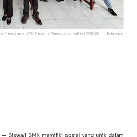
al Mengajar di SMK Negeri 6 Manado, Jum'at (22/5/2026). (F. Istimewa)
A —
Siswa/i SMK memiliki posisi yang unik dalam