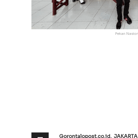
Pekan Nasion
Gorontalopost.co.id, JAKART