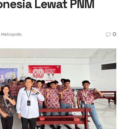
onesia Lewat PNM
0
Metropolis