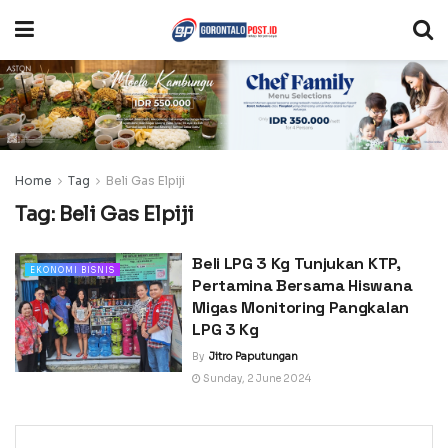
Home
Tag
Beli Gas Elpiji
Tag:
Beli Gas Elpiji
Beli LPG 3 Kg Tunjukan KTP,
EKONOMI BISNIS
Pertamina Bersama Hiswana
Migas Monitoring Pangkalan
LPG 3 Kg
By
Jitro Paputungan
Sunday, 2 June 2024