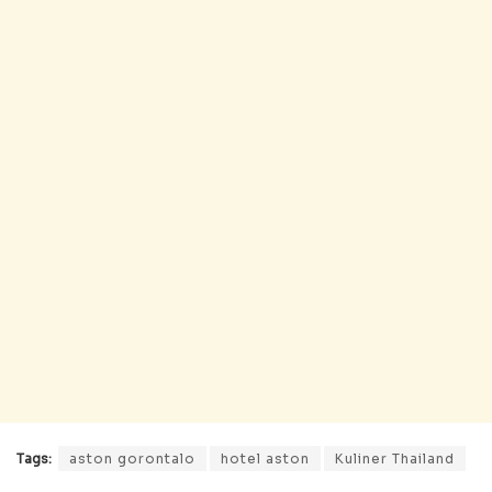
Tags:
aston gorontalo
hotel aston
Kuliner Thailand