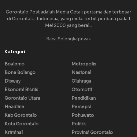
Gorontalo Post adalah Media Cetak pertama dan terbesar
di Gorontalo, Indonesia, yang mulai terbit perdana pada 1
Mei 2000 yang beral...
Baca Selengkapnya»
Kategori
Boalemo
Metropolis
Bone Bolango
Nasional
Disway
Olahraga
Ekonomi Bisnis
Otomotif
Gorontalo Utara
Pendidikan
Headline
Persepsi
Kab Gorontalo
Pohuwato
Kota Gorontalo
Politik
Kriminal
Provinsi Gorontalo