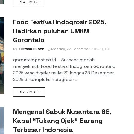
DETAILS
READ MORE
Food Festival Indogrosir 2025,
Hadirkan puluhan UMKM
Gorontalo
By
Lukman Husain
Monday, 22 December 2025
0
gorontalopost.co.id— Suasana meriah
menyelimuti Food Festival Indogrosir Gorontalo
2025 yang digelar mulai 20 hingga 28 Desember
2025 di kompleks Indogrosir ...
DETAILS
READ MORE
Mengenal Sabuk Nusantara 68,
Kapal “Tukang Ojek” Barang
Terbesar Indonesia