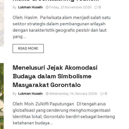
By
Lukman Husain
Friday, 21 November 2025
0
Oleh: Hasim Pariwisata alam menjadi salah satu
sektor strategis dalam pembangunan wilayah
dengan karakteristik geografis pesisir dan laut
yang ...
DETAILS
READ MORE
Menelusuri Jejak Akomodasi
Budaya dalam Simbolisme
Masyarakat Gorontalo
By
Lukman Husain
Wednesday, 14 January 2026
0
Oleh: Moh. Zulkifli Paputungan Di tengah arus
globalisasi yang cenderung menghomogenisasi
identitas lokal, Gorontalo berdiri sebagai benteng
ketahanan budaya ...