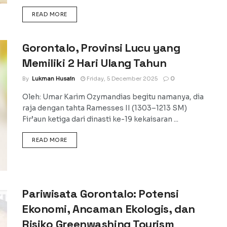
DETAILS
READ MORE
Gorontalo, Provinsi Lucu yang
Memiliki 2 Hari Ulang Tahun
By
Lukman Husain
Friday, 5 December 2025
0
Oleh: Umar Karim Ozymandias begitu namanya, dia
raja dengan tahta Ramesses II (1303–1213 SM)
Fir’aun ketiga dari dinasti ke-19 kekaisaran ...
DETAILS
READ MORE
Pariwisata Gorontalo: Potensi
Ekonomi, Ancaman Ekologis, dan
Risiko Greenwashing Tourism