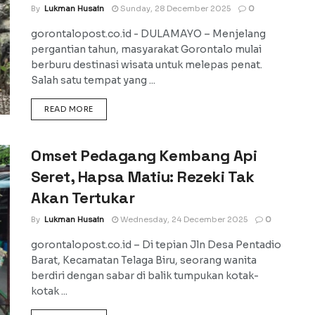
By
Lukman Husain
Sunday, 28 December 2025
0
gorontalopost.co.id - DULAMAYO – Menjelang
pergantian tahun, masyarakat Gorontalo mulai
berburu destinasi wisata untuk melepas penat.
Salah satu tempat yang ...
DETAILS
READ MORE
Omset Pedagang Kembang Api
Seret, Hapsa Matiu: Rezeki Tak
Akan Tertukar
By
Lukman Husain
Wednesday, 24 December 2025
0
gorontalopost.co.id – Di tepian Jln Desa Pentadio
Barat, Kecamatan Telaga Biru, seorang wanita
berdiri dengan sabar di balik tumpukan kotak-
kotak ...