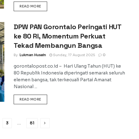
DETAILS
READ MORE
DPW PAN Gorontalo Peringati HUT
ke 80 RI, Momentum Perkuat
Tekad Membangun Bangsa
By
Lukman Husain
Sunday, 17 August 2025
0
gorontalopost.co.id – Hari Ulang Tahun (HUT) ke
80 Republik Indonesia diperingati semarak seluruh
elemen bangsa, tak terkecuali Partai Amanat
Nasional ...
DETAILS
READ MORE
3
…
81