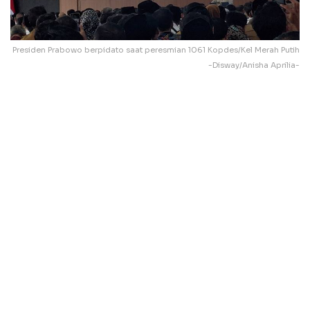
Presiden Prabowo berpidato saat peresmian 1061 Kopdes/Kel Merah Putih
-Disway/Anisha Aprilia-