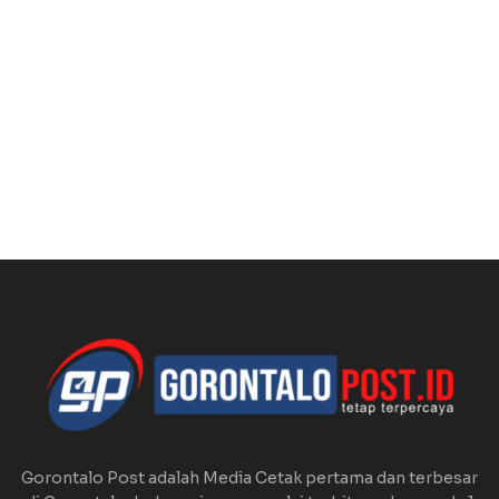
Gorontalo Post adalah Media Cetak pertama dan terbesar