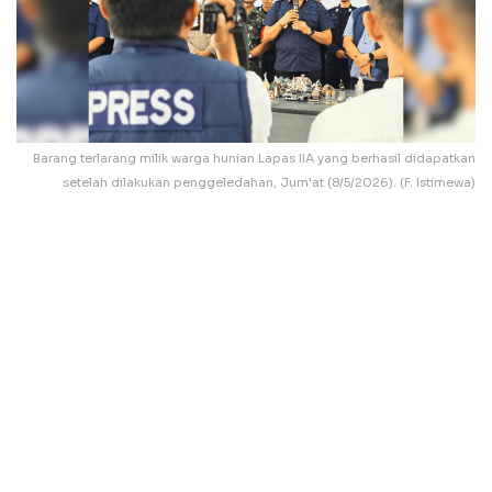
Barang terlarang milik warga hunian Lapas IIA yang berhasil didapatkan
setelah dilakukan penggeledahan, Jum'at (8/5/2026). (F. Istimewa)