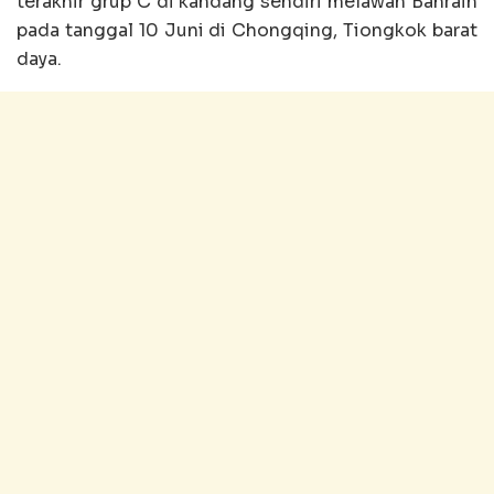
terakhir grup C di kandang sendiri melawan Bahrain
pada tanggal 10 Juni di Chongqing, Tiongkok barat
daya.