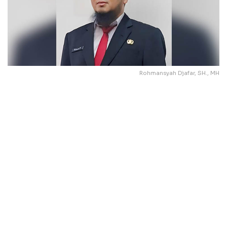
Rohmansyah Djafar, SH., MH