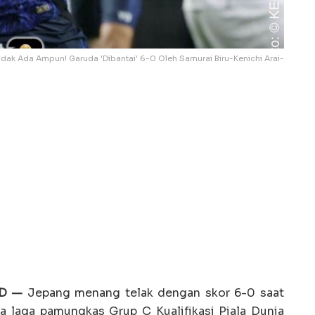
idak Ada Ampun! Garuda 'Dibantai' 6-0 Oleh Samurai Biru-Kenichi Arai-
ID —
Jepang menang telak dengan skor 6-0 saat
 laga pamungkas Grup C Kualifikasi Piala Dunia