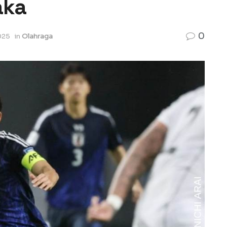
aka
0
025
in
Olahraga