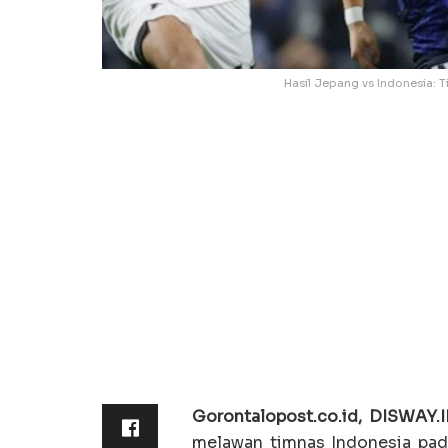
Hasil Jepang vs Indonesia: T
Gorontalopost.co.id, DISWAY.
melawan timnas Indonesia pada