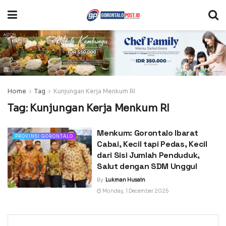
Home
Tag
Kunjungan Kerja Menkum RI
Tag:
Kunjungan Kerja Menkum RI
Menkum: Gorontalo Ibarat
PROVINSI GORONTALO
Cabai, Kecil tapi Pedas, Kecil
dari Sisi Jumlah Penduduk,
Salut dengan SDM Unggul
By
Lukman Husain
Monday, 1 December 2025