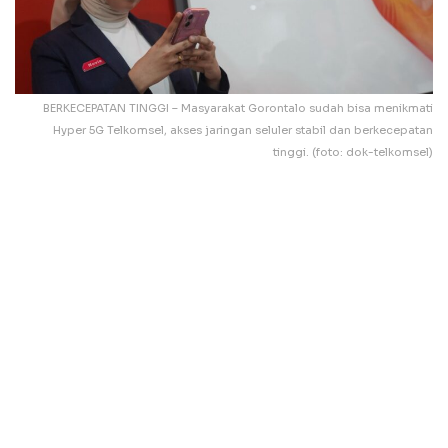
BERKECEPATAN TINGGI – Masyarakat Gorontalo sudah bisa menikmati
Hyper 5G Telkomsel, akses jaringan seluler stabil dan berkecepatan
tinggi. (foto: dok-telkomsel)